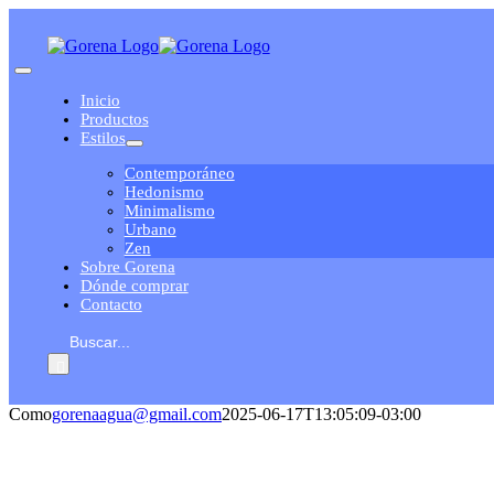
Saltar
al
contenido
Toggle
Navigation
Inicio
Productos
Estilos
Contemporáneo
Hedonismo
Minimalismo
Urbano
Zen
Sobre Gorena
Dónde comprar
Contacto
Buscar:
Como
gorenaagua@gmail.com
2025-06-17T13:05:09-03:00