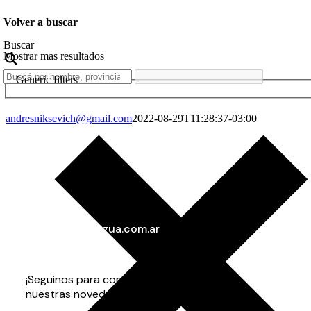
Volver a buscar
Buscar
Mostrar mas resultados
Generic filters
andresniksevich@gmail.com
2022-08-29T11:28:37-03:00
info@gorenaagua.com.ar
+54 11 4282-3535
+54 9 11 3703-7873
¡Seguinos para conocer todas
nuestras novedades!