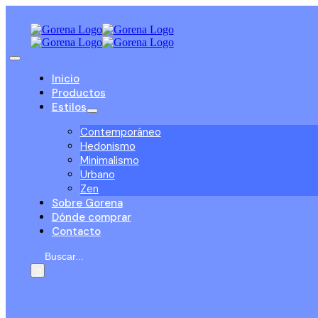
Saltar
al
contenido
Toggle
Navigation
Inicio
Productos
Estilos
Contemporáneo
Hedonismo
Minimalismo
Urbano
Zen
Sobre Gorena
Dónde comprar
Contacto
Buscar: