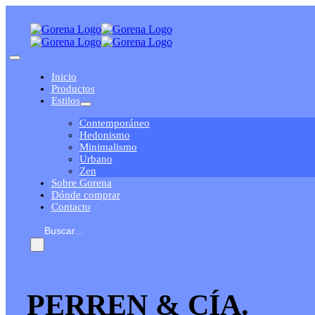
Saltar
al
contenido
Toggle
Navigation
Inicio
Productos
Estilos
Contemporáneo
Hedonismo
Minimalismo
Urbano
Zen
Sobre Gorena
Dónde comprar
Contacto
Buscar:
PERREN & CÍA.