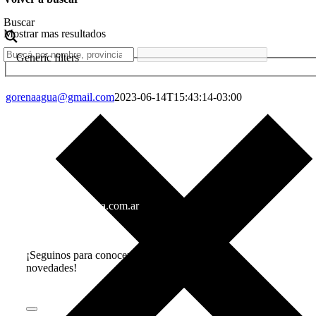
Buscar
Mostrar mas resultados
Generic filters
gorenaagua@gmail.com
2023-06-14T15:43:14-03:00
info@gorenaagua.com.ar
+54 11 4282-3535
+54 9 11 3703-7873
¡Seguinos para conocer todas nuestras
novedades!
Toggle