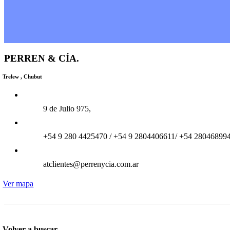
PERREN & CÍA.
Trelew , Chubut
9 de Julio 975,
+54 9 280 4425470 / +54 9 2804406611/ +54 28046899
atclientes@perrenycia.com.ar
Ver mapa
Volver a buscar