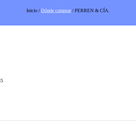
Inicio /
Dónde comprar
/ PERREN & CÍA.
45