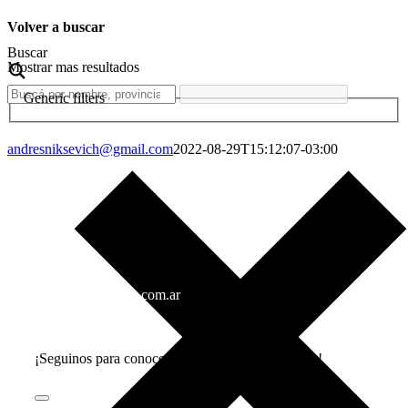
Volver a buscar
Buscar
Mostrar mas resultados
Generic filters
andresniksevich@gmail.com
2022-08-29T15:12:07-03:00
info@gorenaagua.com.ar
+54 11 4282-3535
+54 9 11 3703-7873
¡Seguinos para conocer todas nuestras novedades!
Toggle