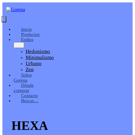
Saltar
al
contenido
Toggle
Navigation
Inicio
Productos
Estilos
Hedonismo
Minimalismo
Urbano
Zen
Sobre
Gorena
Dónde
comprar
Contacto
Buscar…
HEXA