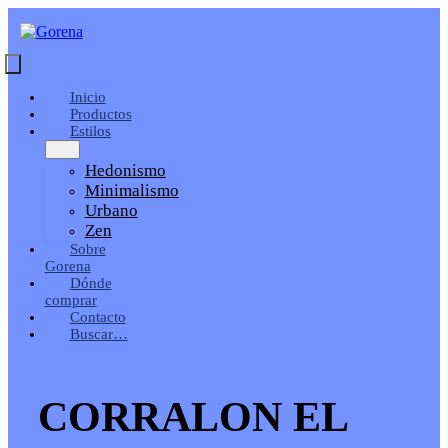
Saltar
al
contenido
Toggle
Navigation
Inicio
Productos
Estilos
Hedonismo
Minimalismo
Urbano
Zen
Sobre
Gorena
Dónde
comprar
Contacto
Buscar…
CORRALON EL