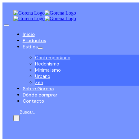
Saltar
al
contenido
Toggle
Navigation
Inicio
Productos
Estilos
Contemporáneo
Hedonismo
Minimalismo
Urbano
Zen
Sobre Gorena
Dónde comprar
Contacto
Buscar: