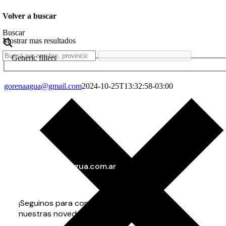
Volver a buscar
Buscar
Mostrar mas resultados
Generic filters
gorenaagua@gmail.com
2024-10-25T13:32:58-03:00
info@gorenaagua.com.ar
+54 11 4282-3535
+54 9 11 3703-7873
¡Seguinos para conocer todas
nuestras novedades!